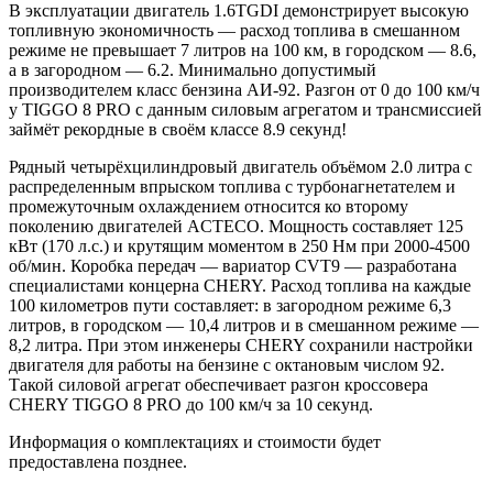
В эксплуатации двигатель 1.6TGDI демонстрирует высокую
топливную экономичность — расход топлива в смешанном
режиме не превышает 7 литров на 100 км, в городском — 8.6,
а в загородном — 6.2. Минимально допустимый
производителем класс бензина АИ-92. Разгон от 0 до 100 км/ч
у TIGGO 8 PRO c данным силовым агрегатом и трансмиссией
займёт рекордные в своём классе 8.9 секунд!
Рядный четырёхцилиндровый двигатель объёмом 2.0 литра с
распределенным впрыском топлива с турбонагнетателем и
промежуточным охлаждением относится ко второму
поколению двигателей ACTECO. Мощность составляет 125
кВт (170 л.с.) и крутящим моментом в 250 Нм при 2000-4500
об/мин. Коробка передач — вариатор CVT9 — разработана
специалистами концерна CHERY. Расход топлива на каждые
100 километров пути составляет: в загородном режиме 6,3
литров, в городском — 10,4 литров и в смешанном режиме —
8,2 литра. При этом инженеры CHERY сохранили настройки
двигателя для работы на бензине с октановым числом 92.
Такой силовой агрегат обеспечивает разгон кроссовера
CHERY TIGGO 8 PRO до 100 км/ч за 10 секунд.
Информация о комплектациях и стоимости будет
предоставлена позднее.