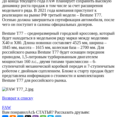
До конца текущего года FAW планирует сохранить высокую
динамику роста продаж в том числе за счет расширения
модельного ряда. В 2021 года компания приступит к
реализации на рынке РФ третьей модели – Bestune T77.
Осенью должна завершиться сертификация автомобиля, после
чего он поступит в салоны официальных дилеров.
Bestune T77 – среднеразмерный городской кроссовер, который
будет находиться в модельном ряду марки между моделями
Х40 и Х80. Длина новинки составляет 4525 мм, ширина –
1845 мм, высота – 1615 мм, колесная база – 2700 мм. Для
российского рынка Bestune T77 будет оснащен передним
приводом, 1,5-литровым турбированным двигателем
мощностью 160 л.с., двумя типами трансмиссии – 6-
ступенчатой механической коробкой передач и 7-ступенчатым
роботом с двойным сцеплением. Ближе к старту продаж будет
представлена информация о стоимости и комплектациях
Bestune T77 для российского рынка.
Возврат к списку
FAW
Вам понравилАсЬ СТАТЬЯ?
Рассказать друзьям: