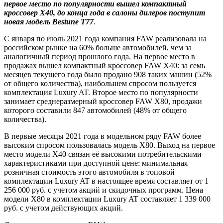
первое место по популярности вышел компактный
кроссовер Х40, до конца года в салоны дилеров поступит
новая модель Bestune T77
.
С января по июль 2021 года компания FAW реализовала на
российском рынке на 60% больше автомобилей, чем за
аналогичный период прошлого года. На первое место в
продажах вышел компактный кроссовер FAW Х40: за семь
месяцев текущего года было продано 908 таких машин (52%
от общего количества), наибольшем спросом пользуется
комплектация Luxury AT. Второе место по популярности
занимает среднеразмерный кроссовер FAW Х80, продажи
которого составили 847 автомобилей (48% от общего
количества).
В первые месяцы 2021 года в модельном ряду FAW более
высоким спросом пользовалась модель Х80. Выход на первое
место модели Х40 связан её высокими потребительскими
характеристиками при доступной цене: минимальная
розничная стоимость этого автомобиля в топовой
комплектации Luxury AT в настоящее время составляет от 1
256 000 руб. с учетом акций и скидочных программ. Цена
модели Х80 в комплектации Luxury AT составляет 1 339 000
руб. с учетом действующих акций.