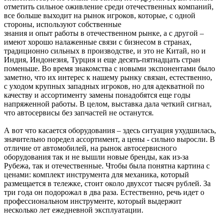
отметить сильное оживление среди отечественных компаний,
все больше выходит на рынок игроков, которые, с одной
стороны, используют собственные
знания и опыт работы в отечественном рынке, а с другой –
имеют хорошо налаженные связи с бизнесом в странах,
традиционно сильных в производстве, и это не Китай, но и
Индия, Индонезия, Турция и еще десять-пятнадцать стран
поменьше. Во время знакомства с новыми экспонентами было
заметно, что их интерес к нашему рынку связан, естественно,
с уходом крупных западных игроков, но для адекватной по
качеству и ассортименту замены понадобятся еще годы
напряженной работы. В целом, выставка дала четкий сигнал,
что автосервисы без запчастей не останутся.
А вот что касается оборудования – здесь ситуация ухудшилась,
значительно поредел ассортимент, а цены - сильно выросли. В
отличие от автомобилей, на рынок автосервисного
оборудования так и не вышли новые бренды, как из-за
Рубежа, так и отечественные. Чтобы была понятна картина с
ценами: комплект инструмента для механика, который
размещается в тележке, стоит около двухсот тысяч рублей. За
три года он подорожал в два раза. Естественно, речь идет о
профессиональном инструменте, который выдержит
несколько лет ежедневной эксплуатации.