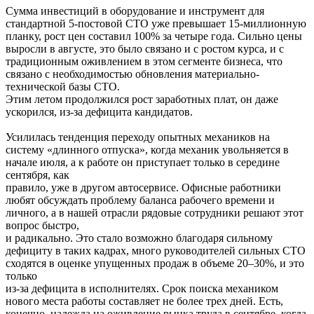
Сумма инвестиций в оборудование и инструмент для
стандартной 5-постовой СТО уже превышает 15-миллионную
планку, рост цен составил 100% за четыре года. Сильно цены
выросли в августе, это было связано и с ростом курса, и с
традиционным оживлением в этом сегменте бизнеса, что
связано с необходимостью обновления материально-
технической базы СТО.
Этим летом продолжился рост заработных плат, он даже
ускорился, из-за дефицита кандидатов.
Усилилась тенденция переходу опытных механиков на
систему «длинного отпуска», когда механик увольняется в
начале июля, а к работе он приступает только в середине
сентября, как
правило, уже в другом автосервисе. Офисные работники
любят обсуждать проблему баланса рабочего времени и
личного, а в нашей отрасли рядовые сотрудники решают этот
вопрос быстро,
и радикально. Это стало возможно благодаря сильному
дефициту в таких кадрах, много руководителей сильных СТО
сходятся в оценке упущенных продаж в объеме 20–30%, и это
только
из-за дефицита в исполнителях. Срок поиска механиком
нового места работы составляет не более трех дней. Есть,
конечно, надежда на оживление рынка труда в сентябре, когда