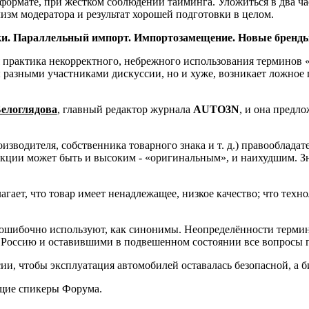
ормате, при жестком соблюдении тайминга. Уложиться в два час
изм модератора и результат хорошей подготовки в целом.
и. Параллельный импорт. Импортозамещение. Новые бренды.
я практика некорректного, небрежного использования терминов «
 разными участниками дискуссии, но и хуже, возникает ложное 
елоглядова
, главный редактор журнала
AUTO3N
, и она предл
оизводителя, собственника товарного знака и т. д.) правооблада
кции может быть и высоким - «оригинальным», и наихудшим. Зна
агает, что товар имеет ненадлежащее, низкое качество; что техн
 ошибочно используют, как синонимы. Неопределённости терми
оссию и оставившими в подвешенном состоянии все вопросы гар
ссии, чтобы эксплуатация автомобилей оставалась безопасной, а
ющие спикеры Форума.