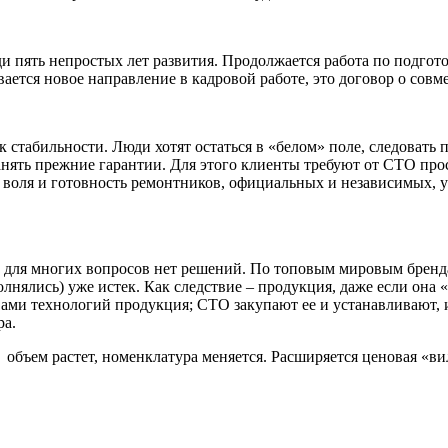
ди пять непростых лет развития. Продолжается работа по подгот
вается новое направление в кадровой работе, это договор о со
 к стабильности. Люди хотят остаться в «белом» поле, следоват
нять прежние гарантии. Для этого клиенты требуют от СТО про
ая воля и готовность ремонтников, официальных и независимых,
я, для многих вопросов нет решений. По топовым мировым брен
полнялись) уже истек. Как следствие – продукция, даже если он
вами технологий продукция; СТО закупают ее и устанавливают, 
ра.
- объем растет, номенклатура меняется. Расширяется ценовая 