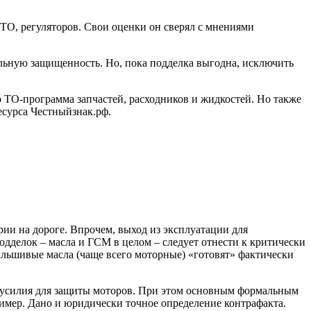
 СТО, регуляторов. Свои оценки он сверял с мнениями
льную защищенность. Но, пока подделка выгодна, исключить
о ТО-программа запчастей, расходников и жидкостей. Но также
есурса
Честныйзнак.рф.
рии на дороге. Впрочем, выход из эксплуатации для
одделок – масла и ГСМ в целом – следует отнести к критически
альшивые масла (чаще всего моторные) «готовят» фактически
е усилия для защиты моторов. При этом основным формальным
ример. Дано и юридически точное определение контрафакта.