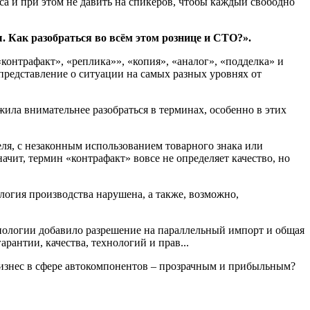
а и при этом не давить на спикеров, чтобы каждый свободно
 Как разобраться во всём этом рознице и СТО?».
контрафакт», «реплика»», «копия», «аналог», «подделка» и
представление о ситуации на самых разных уровнях от
ожила внимательнее разобраться в терминах, особенно в этих
теля, с незаконным использованием товарного знака или
чит, термин «контрафакт» вовсе не определяет качество, но
ология производства нарушена, а также, возможно,
нологии добавило разрешение на параллельный импорт и общая
антии, качества, технологий и прав...
 бизнес в сфере автокомпонентов – прозрачным и прибыльным?