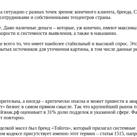
на ситуацию с разных точек зрения: конечного клиента, бренда,
 сотрудниками и собственниками техцентров страны.
е. Даже наличные деньги – которые, уж конечно, имеют максима
корости и системности выявления, а также в наказании.
е всего то, что имеет наиболее стабильный и высокий спрос. Эт
ытых источников для уточнения картины, в том числе данные р
рительна, а иногда – критически опасна и может привести к ава
ает» бизнес в самом прямом смысле. Так что крупнейший рынок п
ыйзнак.рф оценивает в 31% долю подделок в указанной сфере. Ф
т повторно.
дделкой масел был бренд «Тойота», который прилагал системны
м кодексе присутствует именно этот термин – статья 1515, нап