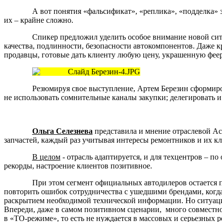
А вот понятия «фальсификат», «реплика», «подделка» з
их – крайне сложно.
Спикер предложил уделить особое внимание новой сит
качества, подлинности, безопасности автокомпонентов. Даже
продавцы, готовые дать клиенту любую цену, украшенную феер
Резюмируя свое выступление,
Артем Березин сформиро
не использовать сомнительные каналы закупки; делегировать и
Ольга Селезнева
представила и мнение отраслевой А
запчастей, каждый раз учитывая интересы ремонтников и их кл
В целом
- отрасль адаптируется, и для техцентров – п
рекорды, настроение клиентов позитивное.
При этом сегмент официальных автодилеров остается п
повторить ошибок сотрудничества с ушедшими брендами, когда
раскрытием необходимой технической информации. Но ситуация
Впереди, даже в самом позитивном сценарии, много совместно
в «ТО-режиме», то есть не нуждается в массовых и серьезных р