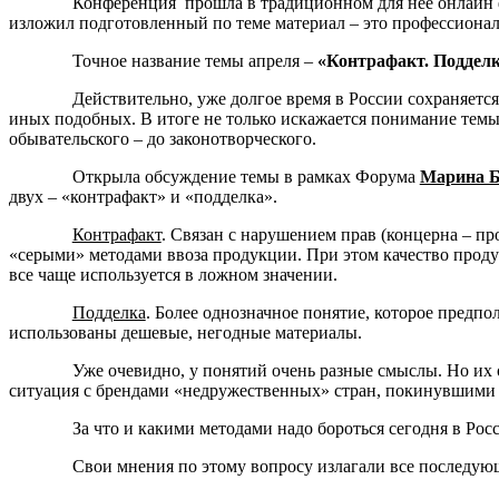
Конференция прошла в традиционном для нее онлайн ф
изложил подготовленный по теме материал – это профессионал
Точное название темы апреля
–
«Контрафакт. Подделк
Действительно, уже долгое время в России сохраняетс
иных подобных. В итоге не только искажается понимание темы
обывательского – до законотворческого.
Открыла обсуждение темы в рамках Форума
Марина Б
двух – «контрафакт» и «подделка».
Контрафакт
. Связан с нарушением прав (концерна – пр
«серыми» методами ввоза продукции. При этом качество проду
все чаще используется в ложном значении.
Подделка
. Более однозначное понятие, которое предпол
использованы дешевые, негодные материалы.
Уже очевидно, у понятий очень разные смыслы. Но их
ситуация с брендами «недружественных» стран, покинувшими Р
За что и какими методами надо бороться сегодня в Ро
Свои мнения по этому вопросу излагали все последу