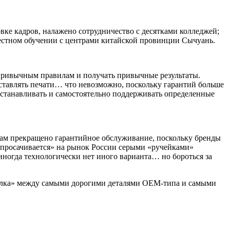
овке кадров, налажено сотрудничество с десятками колледжей;
вместном обучении с центрами китайской провинции Сычуань.
ь привычным правилам и получать привычные результаты.
ставлять печати… что невозможно, поскольку гарантий больше
 устанавливать и самостоятельно поддерживать определенные
дам прекращено гарантийное обслуживание, поскольку бренды
а «просачивается» на рынок России серыми «ручейками»
иногда технологически нет иного варианта… но бороться за
«вилка» между самыми дорогими деталями ОЕМ-типа и самыми