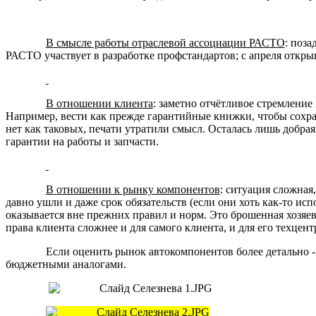
В смысле работы отраслевой ассоциации РАСТО
: поза
РАСТО участвует в разработке профстандартов; с апреля откры
В отношении клиента
: заметно отчётливое стремление
Например, вести как прежде гарантийные книжки, чтобы сохра
нет как таковых, печати утратили смысл. Осталась лишь добр
гарантии на работы и запчасти.
В отношении к рынку компонентов
: ситуация сложна
давно ушли и даже срок обязательств (если они хоть как-то ис
оказывается вне прежних правил и норм. Это брошенная хозяе
права клиента сложнее и для самого клиента, и для его техцент
Если оценить рынок автокомпонентов более детально 
бюджетными аналогами.