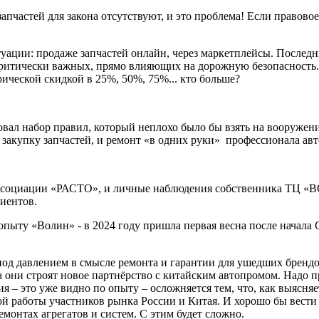
апчастей для закона отсутствуют, и это проблема! Если правовое
уации: продаже запчастей онлайн, через маркетплейсы. Послед
 критически важных, прямо влияющих на дорожную безопасность
ической скидкой в 25%, 50%, 75%... кто больше?
вал набор правил, который неплохо было бы взять на вооружени
 закупку запчастей, и ремонт «в одних руки» профессионала ав
ссоциации «РАСТО», и личные наблюдения собственника ТЦ «ВО
иентов.
о опыту «Волин» - в 2024 году пришла первая весна после начала
од давлением в смысле ремонта и гарантии для ушедших брендо
 они строят новое партнёрство с китайским автопромом. Надо 
 – это уже видно по опыту – осложняется тем, что, как выясня
й работы участников рынка России и Китая. И хорошо бы вести 
емонтах агрегатов и систем. С этим будет сложно.