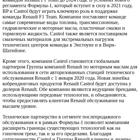
регламента Формулы-1, который вступит в силу в 2021 году,
BP и Castrol будут играть ключевую роль в поддержке
команды Renault F1 Team. Компании поставляют команде
самые современные виды топлива, трансмиссионные,
гидравлические и моторные масла, пластичные смазки и
тормозную жидкость. Castrol также является поставщиком
смазочных материалов для экстремальных нагрузок
технических центров команды в Энстоуне и в Вири-
Шатийоне.
Кроме этого, компания Castrol становится глобальным
партнером Группы компаний Renault по моторным маслам для
использования в сети авторизованных станций технического
обслуживания Renault с 1 января 2020 года. Новая линейка
кобрендинговых продуктов Renault Castrol будет доступна у
дилеров Renault. Обе компании являются ведущими брендами,
использующими передовые технологии, и объединяются,
чтобы предоставлять клиентам Renault обслуживание на
высшем уровне.
Техническое партнерство в сегменте послепродажного
обслуживания и в рамках Формулы-1 позволит компаниям
расширить границы существующих технологий как на
гоночном треке, так и за его пределами. Благодаря
сотрудничеству Castrol и Группы Renault клиенты и дилеры