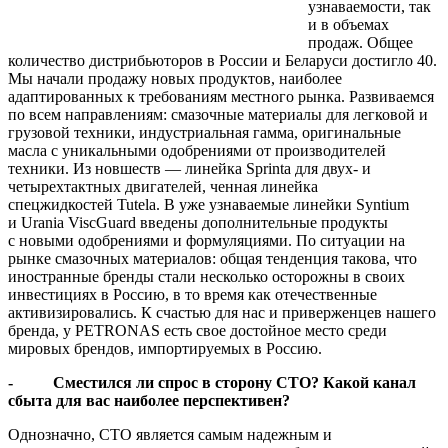
узнаваемости, так
и в объемах
продаж. Общее
количество дистрибьюторов в России и Беларуси достигло 40.
Мы начали продажу новых продуктов, наиболее
адаптированных к требованиям местного рынка. Развиваемся
по всем направлениям: смазочные материалы для легковой и
грузовой техники, индустриальная гамма, оригинальные
масла с уникальными одобрениями от производителей
техники. Из новшеств — линейка Sprinta для двух- и
четырехтактных двигателей, ченная линейка
спецжидкостей Tutela. В уже узнаваемые линейки Syntium
и Urania ViscGuard введены дополнительные продукты
с новыми одобрениями и формуляциями. По ситуации на
рынке смазочных материалов: общая тенденция такова, что
иностранные бренды стали несколько осторожны в своих
инвестициях в Россию, в то время как отечественные
активизировались. К счастью для нас и приверженцев нашего
бренда, у PETRONAS есть свое достойное место среди
мировых брендов, импортируемых в Россию.
- Сместился ли спрос в сторону СТО? Какой канал
сбыта для вас наиболее перспективен?
Однозначно, СТО является самым надежным и