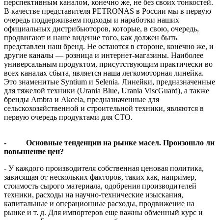
перспективным каналом, конечно же, не без своих тонкостей.
В качестве представителя PETRONAS в России мы в первую
очередь поддерживаем подходы и наработки наших
официальных дистрибьюторов, которые, в свою, очередь,
продвигают и наше видение того, как должен быть
представлен наш бренд. Не остаются в стороне, конечно же, и
другие каналы — розница и интернет-магазины. Наиболее
универсальным продуктом, присутствующим практически во
всех каналах сбыта, является наша легкомоторная линейка.
Это знаменитые Syntium и Selenia. Линейки, предназначенные
для тяжелой техники (Urania Blue, Urania ViscGuard), а также
бренды Ambra и Akcela, предназначенные для
сельскохозяйственной и строительной техники, являются в
первую очередь продуктами для СТО.
- Основные тенденции на рынке масел. Произошло ли
повышение цен?
- У каждого производителя собственная ценовая политика,
зависящая от нескольких факторов, таких как, например,
стоимость сырого материала, одобрения производителей
техники, расходы на научно-технические изыскания,
капитальные и операционные расходы, продвижение на
рынке и т. д. Для импортеров еще важны обменный курс и