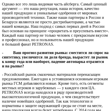
Однако все это лишь видимая часть айсберга. Самый ценный
аргумент — это наша репутация, наша история, качество
нашей продукции и уникальные одобрения от мировых
производителей техники. Также наши партнеры в России и
Беларуси являются не просто дистрибьюторами, а частью
нашей команды. Наш подход с самых первых дней в России
был основан на принципе «процветать и преуспевать вместе».
Каждый наш партнер не только человек с прекрасным вкусом
и профессионал, но и пользователь нашей продукции
и большой фанат PETRONAS.
- Ваш прогноз развития рынка: сместится ли спрос на
синтетику, увеличится ли доля бренда, вырастет ли рынок
к концу года или наоборот, падение автопарка отразится
и на рынке?
- Российский рынок смазочных материалов перенасыщен
предложениями. Ежегодно к устоявшимся основным игрокам
рынка ГСМ добавляются новые. Кроме того, есть сегменты
местных игроков и зарубежных — у каждого своя ЦА.
PETRONAS всегда находился в ряду производителей
высокотехнологичной продукции, о чем свидетельствует
наличие новейших одобрений. Так как технологии и
нормативы о защите окружающей среды не стоят на месте,
наша продукция всегда будет затребована. С 2014 года мы