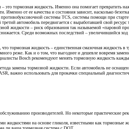
 это тормозная жидкость. Именно она помогает превратить нажа
. Именно от ее качества и состояния зависит, насколько безотк
 противобуксовочной системы TCS, системы помощи при старте 
й третий автомобиль передвигается с выработавшей свой ресурс
зной жидкости – риск образования так называемой «паровой пр
снижается. Среди возможных последствий – увеличившийся ход п
, что тормозная жидкость – единственная смазочная жидкость в т
ного реже. Как и о том, что выгоднее и дешевле вовремя замен
циалисты Bosch рекомендуют менять тормозную жидкость каждые
метода замены тормозной жидкости. Если автомобиль не оснащен
ASR, важно использовать для прокачки специальный диагностич
у обслуживанию производителей. Но некоторые практические ре
и жидкостями на основе гликоля, известными как тормозные жи
ма ли ваша тормозная система с DOT.