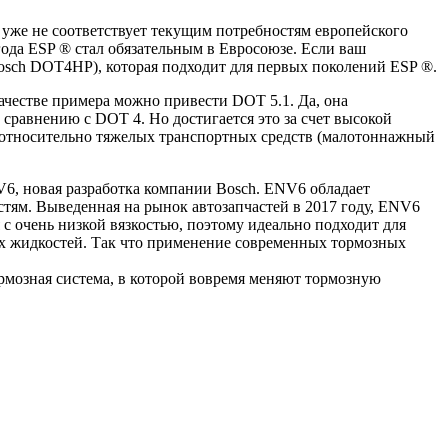
 уже не соответствует текущим потребностям европейского
года ESP ® стал обязательным в Евросоюзе. Если ваш
osch DOT4HP), которая подходит для первых поколений ESP ®.
качестве примера можно привести DOT 5.1. Да, она
 сравнению с DOT 4. Но достигается это за счет высокой
ля относительно тяжелых транспортных средств (малотоннажный
6, новая разработка компании Bosch. ENV6 обладает
ям. Выведенная на рынок автозапчастей в 2017 году, ENV6
с очень низкой вязкостью, поэтому идеально подходит для
ных жидкостей. Так что применение современных тормозных
ормозная система, в которой вовремя меняют тормозную