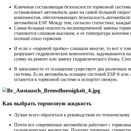
Ключевая составляющая безопасности тормозной системы –
останавливает автомобиль даже на самой большой скорости
компонентов, обеспечивающих безопасность автомобиля:
автомобиля ESP. Между тем, согласно статистике, кажды
Самая большая опасность несвоевременной замены тормо
становится слишком высоким, и ее температура кипения 
полный отказ тормозов.
И если о «паровой пробке» слышали многие, то вот о том
разрушает гидравлические компоненты, задумываются нам
сумму на ремонт или замену гидравлического блока. Спе
В зависимости от оснащения существует два различных 
системы. Если автомобиль оснащен системой ESP ® или 
останется в тормозной системе и испортит свежую.
Как выбрать тормозную жидкость
Лучше всего обратиться к руководствам по техническом
Почти все современные автомобили работают с тормозным
гидравлических жидкостях. Поэтому проверьте, совмести