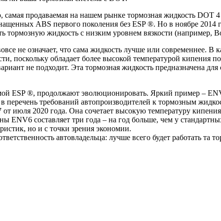
р, самая продаваемая на нашем рынке тормозная жидкость DOT 4
снащенных ABS первого поколения без ESP ®. Но в ноябре 2014 
ть тормозную жидкость с низким уровнем вязкости (например, B
все не означает, что сама жидкость лучше или современнее. В 
ти, поскольку обладает более высокой температурой кипения по
 вариант не подходит. Эта тормозная жидкость предназначена д
емой ESP ®, продолжают эволюционировать. Яркий пример – ENV
перечень требований автопроизводителей к тормозным жидкост
 от июля 2020 года. Она сочетает высокую температуру кипения 
ены ENV6 составляет три года – на год больше, чем у стандарт
ристик, но и с точки зрения экономии.
тветственность автовладельца: лучше всего будет работать та т