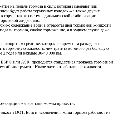
тие на педаль тормоза в силу, которая замедляет или
азной будет работа тормозных колодок – а также других
в гору, а также системы динамической стабилизации
 тормозной жидкостью.
обки»: содержание воды в отработавшей тормозной жидкости
едали тормоза, слабое торможение, а в худшем случае даже
ранспортном средстве, которая со временем разъедает и
ить тормозную жидкость, чем тратить во много раз большую
 2 года или каждые 30-40 000 км.
 ESP ® или ASR, проводится стандартная прокачка тормозной
еский инструмент. Иначе часть отработавшей жидкости
комендации мы все-таки можем привести.
дкости DOT. Есть и исключения, когда тормоза работают на