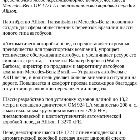
Mercedes-Benz OF 1721 L с автоматической коробкой передач
Allison.
Партнёрство Allison Transmission и Mercedes-Benz позволило
создать для сферы общественных перевозок Бразилии шасси
нового типа автобусов.
«Автоматическая коробка передач предоставляет огромные
преимущества для транспортных компаний, упрощает
техническое обслуживание автобуса и увеличивает ресурс его
силового агрегата, — отметил Вальтер Барбоса (Walter
Barbosa), директор по продажам и маркетингу автобусов
компании Mercedes-Benz Brazil. — Управлять автобусом с
АКП легче, и водитель уделяет больше внимания ситуации на
дороге. Повышается и комфорт проезда пассажиров благодаря
отсутствию рывков при переключении передач».
Шасси разработано под установку кузовов длиной до 13,2
метра и оснащено двигателем OM 924 LA мощностью 208 л. с.
с максимальным крутящим моментом 779,6 Н∙м,
пневмоподвеской и шестиступенчатой автоматической
коробкой передач Allison T 3270 xFE.
Переднемоторное шасси OF 1721 с пневмоподвеской и
автоматической коробкой передач имеет широкий спектр