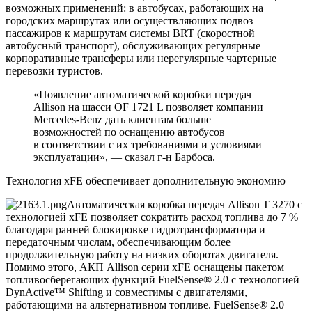
возможных применений: в автобусах, работающих на
городских маршрутах или осуществляющих подвоз
пассажиров к маршрутам системы BRT (скоростной
автобусный транспорт), обслуживающих регулярные
корпоративные трансферы или нерегулярные чартерные
перевозки туристов.
«Появление автоматической коробки передач
Allison на шасси OF 1721 L позволяет компании
Mercedes-Benz дать клиентам больше
возможностей по оснащению автобусов
в соответствии с их требованиями и условиями
эксплуатации», — сказал г-н Барбоса.
Технология xFE обеспечивает дополнительную экономию
Автоматическая коробка передач Allison T 3270 с
технологией xFE позволяет сократить расход топлива до 7 %
благодаря ранней блокировке гидротрансформатора и
передаточным числам, обеспечивающим более
продолжительную работу на низких оборотах двигателя.
Помимо этого, АКП Allison серии xFE оснащены пакетом
топливосберегающих функций FuelSense® 2.0 с технологией
DynActive™ Shifting и совместимы с двигателями,
работающими на альтернативном топливе. FuelSense® 2.0