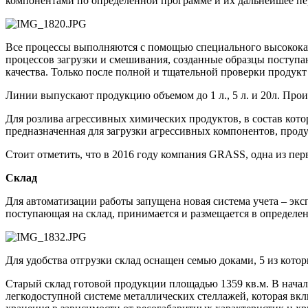
компонентами по определенной программе и их дальнейшее пер
Все процессы выполняются с помощью специального высококаче
процессов загрузки и смешивания, созданные образцы поступа
качества. Только после полной и тщательной проверки продукт 
Линии выпускают продукцию объемом до 1 л., 5 л. и 20л. Произ
Для розлива агрессивных химических продуктов, в состав кото
предназначенная для загрузки агрессивных компонентов, проду
Стоит отметить, что в 2016 году компания GRASS, одна из пер
Склад
Для автоматизации работы запущена новая система учета – экс
поступающая на склад, принимается и размещается в определен
Для удобства отгрузки склад оснащен семью доками, 5 из кото
Старый склад готовой продукции площадью 1359 кв.м. В начал
легкодоступной системе металлических стеллажей, которая вклю