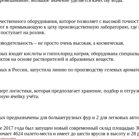
емешивание. Большое значение уделяется качеству воды.
ственного оборудования, которое позволяет с высокой точност
ют в примыкающую к цеху производственную лабораторию, где п
поступает на розлив.
водительность – не просто очень высокая, а космическая.
рых входят кислоты и гипохлорид натрия, оборудована специальн
ктов на основе растворителей и абразивных веществ.
вых в России, запустила линию по производству гелевых аромат
перт логистики, которая предполагает хранение, подбор и отгру
ную ячейку учёта.
рых предназначены для большегрузных фур и 2 для легковых авт
е 2017 года был запущен новый современный склад площадью 30
чает 4624 палето-места и имеет до шести ярусов в высоту и 28 р