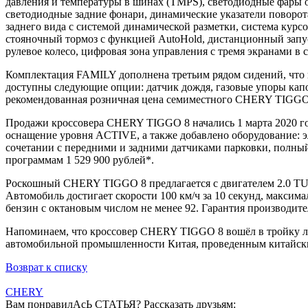
давления и температуры в шинах (TMPS), cветодиодные фары о
светодиодные задние фонари, динамические указатели поворота
заднего вида с системой динамической разметки, система курс
стояночный тормоз с функцией AutoHold, дистанционный запус
рулевое колесо, цифровая зона управления с тремя экранами в
Комплектация FAMILY дополнена третьим рядом сидений, что 
доступны следующие опции: датчик дождя, газовые упоры капот
рекомендованная розничная цена семиместного CHERY TIGGO
Продажи кроссовера CHERY TIGGO 8 начались 1 марта 2020 го
оснащение уровня ACTIVE, а также добавлено оборудование: эл
сочетании с передними и задними датчиками парковки, полный
программам 1 529 900 рублей*.
Роскошный CHERY TIGGO 8 предлагается с двигателем 2.0 TUR
Автомобиль достигает скорости 100 км/ч за 10 секунд, максима
бензин с октановым числом не менее 92. Гарантия производителя
Напоминаем, что кроссовер CHERY TIGGO 8 вошёл в тройку лу
автомобильной промышленности Китая, проведенным китайск
Возврат к списку
CHERY
Вам понравилАсЬ СТАТЬЯ?
Рассказать друзьям: