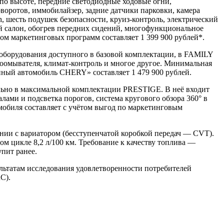
по высоте, передние светодиодные ходовые огни,
воротов, иммобилайзер, задние датчики парковки, камера
h, шесть подушек безопасности, круиз-контроль, электрический
й салон, обогрев передних сидений, многофункциональное
том маркетинговых программ составляет 1 399 900 рублей*.
оборудования доступного в базовой комплектации, в FAMILY
лоомывателя, климат-контроль и многое другое. Минимальная
ый автомобиль CHERY» составляет 1 479 900 рублей.
льно в максимальной комплектации PRESTIGE. В неё входит
лами и подсветка порогов, система кругового обзора 360° в
мобиля составляет с учётом выгод по маркетинговым
ии с вариатором (бесступенчатой коробкой передач — CVT).
ом цикле 8,2 л/100 км. Требование к качеству топлива —
упит ранее.
льтатам исследования удовлетворенности потребителей
C).