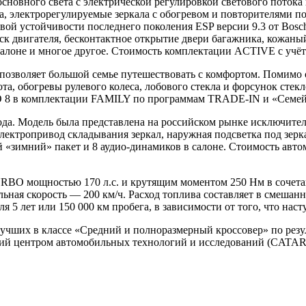
сновного света c электрической регулировкой светового потока 
, электрорегулируемые зеркала с обогревом и повторителями по
овой устойчивости последнего поколения ESP версии 9.3 от Bosc
к двигателя, бесконтактное открытие двери багажника, кожаны
 салоне и многое другое. Стоимость комплектации ACTIVE c учё
позволяет большой семье путешествовать с комфортом. Помимо 
а, обогревы рулевого колеса, лобового стекла и форсунок стек
 8 в комплектации FAMILY по программам TRADE-IN и «Семейн
да. Модель была представлена на российском рынке исключите
ектропривод складывания зеркал, наружная подсветка под зерка
 «зимний» пакет и 8 аудио-динамиков в салоне. Стоимость авто
BO мощностью 170 л.c. и крутящим моментом 250 Нм в сочетан
льная скорость — 200 км/ч. Расход топлива составляет в смешанн
 5 лет или 150 000 км пробега, в зависимости от того, что наст
чших в классе «Средний и полноразмерный кроссовер» по резу
ий центром автомобильных технологий и исследований (CATAR