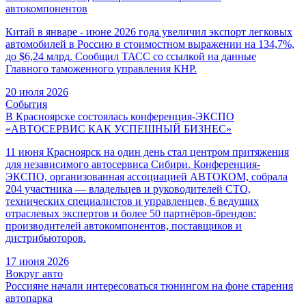
автокомпонентов
Китай в январе - июне 2026 года увеличил экспорт легковых
автомобилей в Россию в стоимостном выражении на 134,7%,
до $6,24 млрд. Сообщил ТАСС со ссылкой на данные
Главного таможенного управления КНР.
20 июля 2026
События
В Красноярске состоялась конференция-ЭКСПО
«АВТОСЕРВИС КАК УСПЕШНЫЙ БИЗНЕС»
11 июня Красноярск на один день стал центром притяжения
для независимого автосервиса Сибири. Конференция-
ЭКСПО, организованная ассоциацией АВТОКОМ, собрала
204 участника — владельцев и руководителей СТО,
технических специалистов и управленцев, 6 ведущих
отраслевых экспертов и более 50 партнёров-брендов:
производителей автокомпонентов, поставщиков и
дистрибьюторов.
17 июня 2026
Вокруг авто
Россияне начали интересоваться тюнингом на фоне старения
автопарка