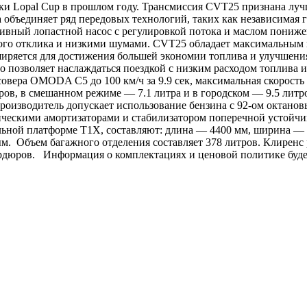
 Lopal Cup в прошлом году. Трансмиссия CVT25 признана лучше
а объединяет ряд передовых технологий, таких как независимая г
ный лопастной насос с регулировкой потока и маслом пониже
ского отклика и низкими шумами. CVT25 обладает максимальным
ширяется для достижения большей экономии топлива и улучшения
о позволяет наслаждаться поездкой с низким расходом топлива
совера OMODA C5 до 100 км/ч за 9.9 сек, максимальная скорость 
тров, в смешанном режиме — 7.1 литра и в городском — 9.5 лит
оизводитель допускает использование бензина с 92-ом октанов
ическими амортизаторами и стабилизатором поперечной устойчи
ной платформе T1X, составляют: длина — 4400 мм, ширина — 1
. Объем багажного отделения составляет 378 литров. Клиренс 
ордюров. Информация о комплектациях и ценовой политике буде