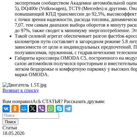
экспертным сообществом Академии автомобильной оценки
5), DQ400e (Volkswagen), TCT9 (Mercedes) и другими. Он
повышающий КПД трансмиссии до 92,5%, высокоэффектив
с точки зрения надежности, расхода топлива, динамиче
7,07, тем самым диапазон выбора оборотов в минуту рас
до 97%, также сводит к минимуму энергопотребление. Эт
Такой силовой агрегат обеспечивает разгон фастбэк-крос
километров пути составляет в загородном режиме 5.8 ли
зависимости от цели и индивидуальных предпочтений. Пр
полузависимая, пружинная, с гидравлическими телескоп
Габариты кроссовера OMODA C5, построенного на модуль
салон автомобиля получился просторным и вместительным
легком бездорожье и комфортную парковку у высоких б
марки OMODA.
Возврат к списку
Вам понравилАсЬ СТАТЬЯ?
Рассказать друзьям:
Статьи
18.05.2026