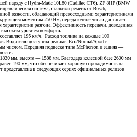
й наряду с Hydra-Matic 10L80 (Cadillac CT6), ZF 8HP (BMW
идравлическая система, стальной ремень от Bosch,
нной вязкости, обладающий превосходными характеристиками
 крутящим моментом 250 Нм, передаточное число достигает
 характеристик разгона. Эффективность передачи, доведенная
 и высоким уровнем комфорта.
составляет 195 км/ч. Расход топлива на каждые 100
ров. Водителю доступны режимы Eco/Normal/Sport в
ым числом. Передняя подвеска типа McPherson и задняя —
вости.
830 мм, высота — 1588 мм. Благодаря колесной базе 2630 мм
равен 190 мм, что обеспечивает хорошую проходимость на
т представлена в следующих сериях официальных релизов