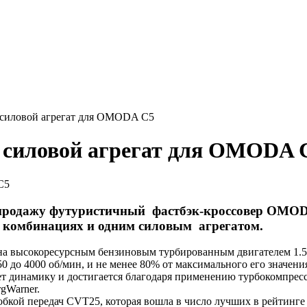
силовой агрегат для OMODA C5
 силовой агрегат для OMODA 
 продажу футуристичный фастбэк-кроссовер OMODA
х комбинациях и одним силовым агрегатом.
 высокоресурсным бензиновым турбированным двигателем 1.5T
50 до 4000 об/мин, и не менее 80% от максимального его значени
ет динамику и достигается благодаря применению турбокомпресс
rgWarner.
робкой передач CVT25, которая вошла в число лучших в рейтинг