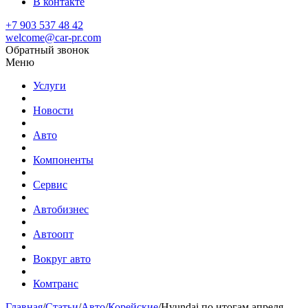
В контакте
+7 903 537 48 42
welcome@car-pr.com
Обратный звонок
Меню
Услуги
Новости
Авто
Компоненты
Сервис
Автобизнес
Автоопт
Вокруг авто
Комтранс
Главная
/
Статьи
/
Авто
/
Корейские
/
Hyundai по итогам апреля