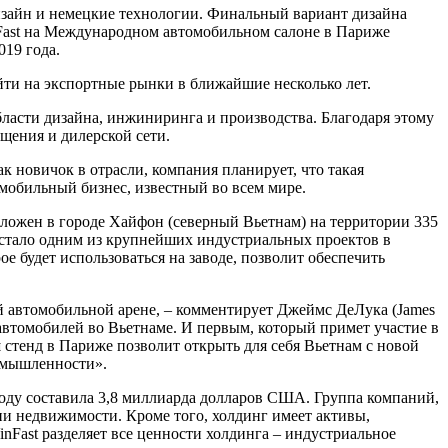
изайн и немецкие технологии. Финальный вариант дизайна
inFast на Международном автомобильном салоне в Париже
019 года.
йти на экспортные рынки в ближайшие несколько лет.
ласти дизайна, инжиниринга и производства. Благодаря этому
ащения и дилерской сети.
 новичок в отрасли, компания планирует, что такая
омобильный бизнес, известный во всем мире.
оложен в городе Хайфон (северный Вьетнам) на территории 335
да стало одним из крупнейших индустриальных проектов в
е будет использоваться на заводе, позволит обеспечить
й автомобильной арене, – комментирует Джеймс ДеЛука (James
 автомобилей во Вьетнаме. И первым, который примет участие в
 стенд в Париже позволит открыть для себя Вьетнам с новой
омышленности».
году составила 3,8 миллиарда долларов США. Группа компаний,
ции недвижимости. Кроме того, холдинг имеет активы,
nFast разделяет все ценности холдинга – индустриальное