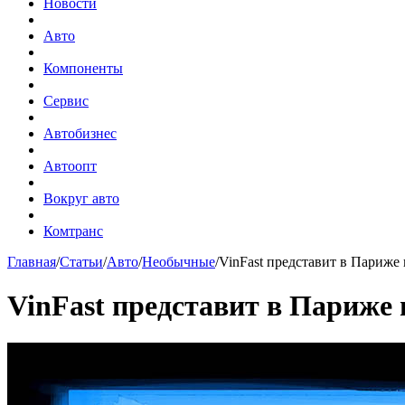
Новости
Авто
Компоненты
Сервис
Автобизнес
Автоопт
Вокруг авто
Комтранс
Главная
/
Статьи
/
Авто
/
Необычные
/
VinFast представит в Париже
VinFast представит в Париже