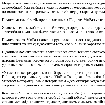
Модели компании будут отвечать самым строгим международным
автомобилей был выбран в ходе народного голосования, котор
позволит компании громко заявить о себе перед стартом прода
Помимо автомобилей, представленных в Париже, VinFast актив
Являясь вьетнамской компанией с международными стандартами
автомобили компании будут отвечать запросам клиентов со все
Помимо этого, VinFast нанял на руководящие посты ведущих э
инвестиция станет фундаментом того, что VinFast за короткое
В данный момент компания заканчивает строительство сверхсо
гектаров. Торжественная закладка первого камня в фундамент 
истории Вьетнама. Кроме того, производство станет одним из 
уровень качества, отвечающий самым строгим мировым станда
«У нас есть все ресурсы, масшатбируемость производства и т
DeLuca), генеральный директор VinFast Trading and Productio
мировом мотор-шоу. Мы с нетерпением ждем октября, когда см
стороны, и продемонстрирует нашу увлеченность и стремлени
Компания VinFast была основана холдингом Vingroup – одним 
которая в этом году отметит свой 25-летний юбилей, является
связанные с образованием, здравоохранением, сельским хозяйс