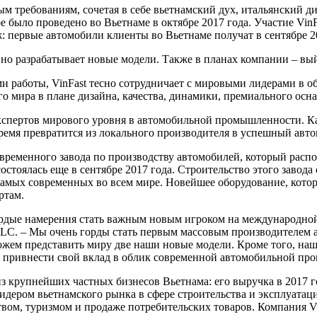
 требованиям, сочетая в себе вьетнамский дух, итальянский д
ое было проведено во Вьетнаме в октябре 2017 года. Участие V
ж: первые автомобили клиенты во Вьетнаме получат в сентябре 2
но разрабатывает новые модели. Также в планах компании – вы
 работы, VinFast тесно сотрудничает с мировыми лидерами в об
го мира в плане дизайна, качества, динамики, премиального осн
кспертов мирового уровня в автомобильной промышленности. Как
 время превратится из локального производителя в успешный авт
временного завода по производству автомобилей, который расп
состоялась еще в сентябре 2017 года. Строительство этого заво
самых современных во всем мире. Новейшее оборудование, которо
ртам.
вердые намерения стать важным новым игроком на международно
n LLC. – Мы очень горды стать первым массовым производителем
ожем представить миру две наши новые модели. Кроме того, наш
е привнести свой вклад в облик современной автомобильной пр
из крупнейших частных бизнесов Вьетнама: его выручка в 2017 
 лидером вьетнамского рынка в сфере строительства и эксплуата
твом, туризмом и продаже потребительских товаров. Компания Vi