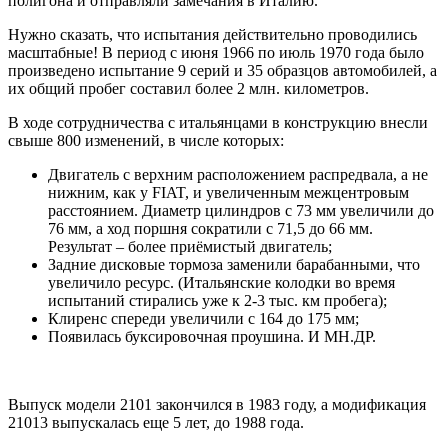
полигона и отправляли замечания в Италию.
Нужно сказать, что испытания действительно проводились
масштабные! В период с июня 1966 по июль 1970 года было
произведено испытание 9 серий и 35 образцов автомобилей, а
их общий пробег составил более 2 млн. километров.
В ходе сотрудничества с итальянцами в конструкцию внесли
свыше 800 изменений, в числе которых:
Двигатель с верхним расположением распредвала, а не
нижним, как у FIAT, и увеличенным межцентровым
расстоянием. Диаметр цилиндров с 73 мм увеличили до
76 мм, а ход поршня сократили с 71,5 до 66 мм.
Результат – более приёмистый двигатель;
Задние дисковые тормоза заменили барабанными, что
увеличило ресурс. (Итальянские колодки во время
испытаний стирались уже к 2-3 тыс. км пробега);
Клиренс спереди увеличили с 164 до 175 мм;
Появилась буксировочная проушина. И МН.ДР.
Выпуск модели 2101 закончился в 1983 году, а модификация
21013 выпускалась еще 5 лет, до 1988 года.