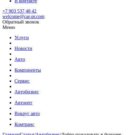
В контакте
+7 903 537 48 42
welcome@car-pr.com
Обратный звонок
Меню
Услуги
Новости
Авто
Компоненты
Сервис
Автобизнес
Автоопт
Вокруг авто
Комтранс
Главная
/
Статьи
/
Автобизнес
/
Добро пожаловать в будуще е.