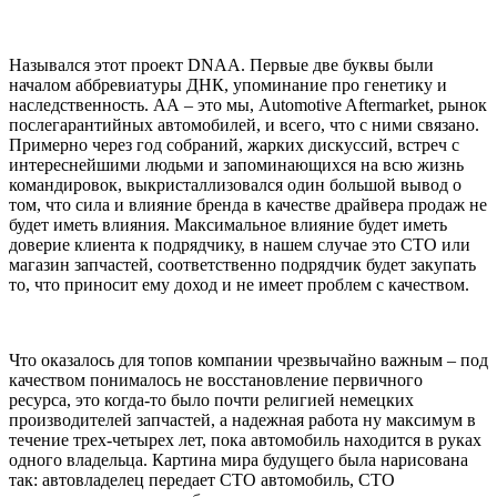
Назывался этот проект DNAA. Первые две буквы были
началом аббревиатуры ДНК, упоминание про генетику и
наследственность. АА – это мы, Automotive Aftermarket, рынок
послегарантийных автомобилей, и всего, что с ними связано.
Примерно через год собраний, жарких дискуссий, встреч с
интереснейшими людьми и запоминающихся на всю жизнь
командировок, выкристаллизовался один большой вывод о
том, что сила и влияние бренда в качестве драйвера продаж не
будет иметь влияния. Максимальное влияние будет иметь
доверие клиента к подрядчику, в нашем случае это СТО или
магазин запчастей, соответственно подрядчик будет закупать
то, что приносит ему доход и не имеет проблем с качеством.
Что оказалось для топов компании чрезвычайно важным – под
качеством понималось не восстановление первичного
ресурса, это когда-то было почти религией немецких
производителей запчастей, а надежная работа ну максимум в
течение трех-четырех лет, пока автомобиль находится в руках
одного владельца. Картина мира будущего была нарисована
так: автовладелец передает СТО автомобиль, СТО