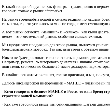
В такой товарной группе, как фильтры - традиционно в перво
говорить только о рынке aftermarket.
На рынке горнодобывающей и сельхозтехники по нашему бренду
сегменты, то, что устоялось за многие годы, имеет смешанну
А вот рынки сегмента «майнинг» и «сельхоз», как были десять
целом – это местечковый рынок, особенно сельхозтехники.
Мы предлагаем продукцию для этого рынка, пытаемся усилить п
большеразмерных моторах. Так как двигатели с объемом выше 1
Никто не будет рисковать и использовать в ремонте двигателя
Например, ремонт 19-литорового двигателя Cummins стоит окол
двигатели, стоимостью больше 25 тысяч долларов, парк которы
В «майнинге» автомаркета нет, только оригинал, и мы, по су
Делюсь инсайдерской информацией - MAHLE – платиновый парт
- Если говорить о бизнесе MAHLE в Росси, то ваш бренд стр
стратегии вашей компании?
- Как уже говорилось выше, мы семимильными шагами движемс