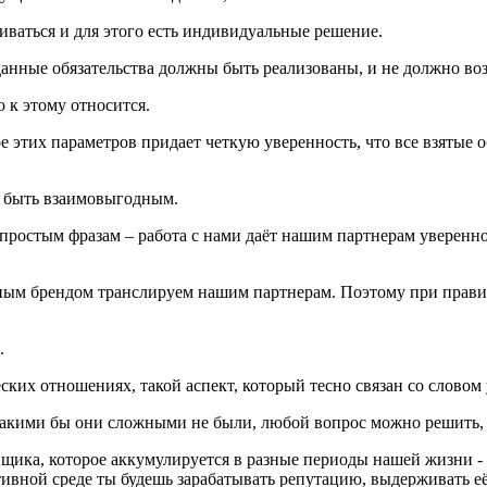
иваться и для этого есть индивидуальные решение.
ыданные обязательства должны быть реализованы, и не должно во
 к этому относится.
ре этих параметров придает четкую уверенность, что все взятые
но быть взаимовыгодным.
 простым фразам – работа с нами даёт нашим партнерам уверенн
ым брендом транслируем нашим партнерам. Поэтому при правил
.
ческих отношениях, такой аспект, который тесно связан со слово
какими бы они сложными не были, любой вопрос можно решить, а
щика, которое аккумулируется в разные периоды нашей жизни - и
ативной среде ты будешь зарабатывать репутацию, выдерживать её