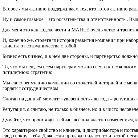
Второе - мы активно поддерживаем тех, кто готов активно разв
Ну и самое главное – это обязательства и ответственность . В
Для меня это как кодекс чести и MAHLE очень четко и трепетно
И, конечно же, столетняя история развития компания при набо
клиента от сотрудничества с тобой.
Бизнес есть бизнес, и в нём две стороны, и партнерство долж
То, что мы вещаем всем партнерам можно свести к нескольким
пятилетнюю стратегию.
Мы свою репутацию компании со столетней историей и с мощн
гордятся сотрудничеством
Слоган на данный момент: «уверенность - выгода – репутация»
Репутация, я считаю, не только в бизнесе, но и в чисто челове
Думайте, что происходит сейчас, всё подвластно изменениям, 
Это характерное свойство и клиента, и дистрибьютора и постав
среда вокруг тебя. Даже если продажи падают, то и в этой нег