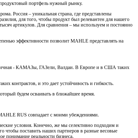
 продуктовый портфель нужный рынку.
рома. Россия – уникальная страна, где представлены
зилия, для того, чтобы продукт был релевантен для нашего
ысяч артикулов. Для сравнения – мы используем и постоянно
степенью эффективности позволит MAHLE представлять на
личная - КАМАЗы, ГАЗели, Валдаи. В Европе и в США таких
х контрактов, и это дает устойчивость и гибкость.
который будем осваивать в ближайшее время.
ия MAHLE RUS совпадает с моими убеждениями.
ческие условия. Конечно, же мы селективно подходим и
ого чтобы поставить наших партнеров в разные весовые
мое понимание реальности бизнеса.