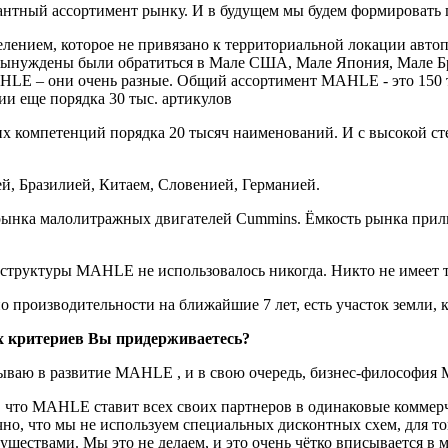
нтный ассортимент рынку. И в будущем мы будем формировать
елением, которое не привязано к территориальной локации автоп
 вынуждены были обратиться в Мале США, Мале Япония, Мале Бра
LE – они очень разные. Общий ассортимент MAHLE - это 150 т
ции еще порядка 30 тыс. артикулов
ших компетенций порядка 20 тысяч наименований. И с высокой 
, Бразилией, Китаем, Словенией, Германией.
 рынка малолитражных двигателей Cummins. Ёмкость рынка при
уктуры MAHLE не использовалось никогда. Никто не имеет таки
 производительности на ближайшие 7 лет, есть участок земли, 
их критериев Вы придерживаетесь?
писываю в развитие MAHLE , и в свою очередь, бизнес-философ
о, что MAHLE ставит всех своих партнеров в одинаковые коммер
точно, что мы не используем специальных дисконтных схем, для т
ществами. Мы это не делаем, и это очень чётко вписывается в 