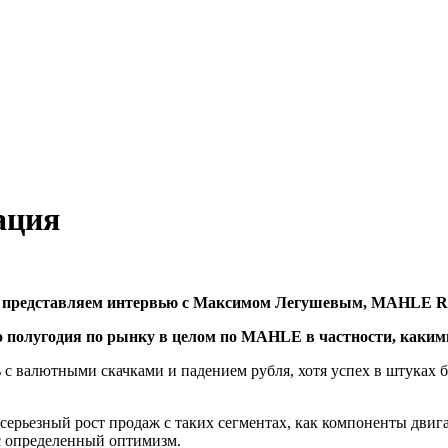
ация
ю представляем интервью с Максимом Легушевым, MAHLE RU
го полугодия по рынку в целом по MAHLE в частности, как
ь с валютными скачками и падением рубля, хотя успех в штуках
серьезный рост продаж с таких сегментах, как компоненты дви
ас определенный оптимизм.