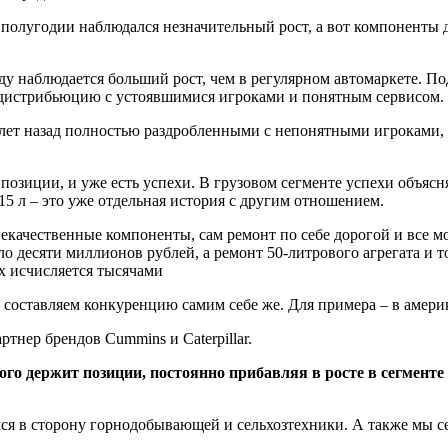
м полугодии наблюдался незначительный рост, а вот компоненты
 наблюдается больший рост, чем в регулярном автомаркете. По
ю дистрибьюцию с устоявшимися игроками и понятным сервисом.
 лет назад полностью раздробленными с непонятными игроками, 
озиции, и уже есть успехи. В грузовом сегменте успехи объясн
5 л – это уже отдельная история с другим отношением.
 некачественные компоненты, сам ремонт по себе дорогой и все
о десяти миллионов рублей, а ремонт 50-литрового агрегата и 
х исчисляется тысячами
ти, составляем конкуренцию самим себе же. Для примера – в ам
нер брендов Cummins и Caterpillar.
ого держит позиции, постоянно прибавляя в росте в сегменте
я в сторону горнодобывающей и сельхозтехники. А также мы с