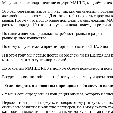
Мы уникальное подразделение внутри MAHLE, мы даём релева
Это был серьезный вызов для нас, так как мы являемся подразд
автомобили со всего мира. Для того, чтобы покрыть спрос мы
рынка. Потому что продуктовые портфели разных локаций MAH
растем – порядка 10 тыс. артикулов, и показываем для реализа
По нашим оценкам, реальная потребность рынка в разрезе на
рынке данное количество.
Поэтому мы уже имеем прямые торговые связи с США, Японией
И в этом году мы первые поставки обеспечили из Шанхая для
моторов нет, и это супер-портфолио!
До открытия MAHLE RUS в полном объеме возможности всей стр
Ресурсы позволяют обеспечить быструю логистику и достаточно
- Если говорить о личностных принципах в бизнесе, то как
- У меня есть определенная концепция бизнеса, которую я в
Первое, что я ценю и горжусь, и говорю этому рынку смело, т
оцениваем развитие и качество партнеров, но я могу сказать 
категории и вывести в рынок с разными конкурентными преиму