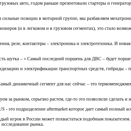
грузовых авто, годом раньше презентовали стартеры и генерато
и сильные позиции в моторной группе, мы разбавляем мехатрон
еров (и в легковом и в грузовом сегментах), это стало возмож
ления, реле, контактеры – электроника и электротехника. И нов
есть шутка – « Самый последний поршень для ДВС – будет пор
дизацию и электрификации транспортных средств, гибриды – пон
амый динамичный сегмент для нас сейчас – это термоменеджмент
дуем за рынком, серьезно растем, где-то это позволили сделать и 
 - это подразделение aftermarket которое дает самый полный а
ждый игрок в России может похвастаться подобным показателем. 
и исследование рынка.