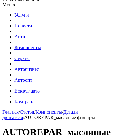
Меню
Услуги
Новости
Авто
Компоненты
Сервис
Автобизнес
Автоопт
Вокруг авто
Комтранс
Главная
/
Статьи
/
Компоненты
/
Детали
двигателя
/
AUTOREPAR_масляные фильтры
AUTOREPAR_масляные