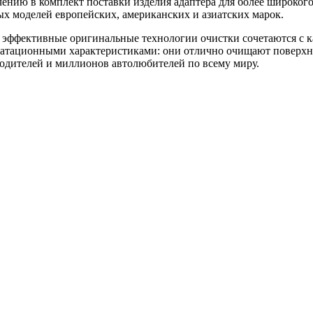
ючению в комплект поставки изделия адаптера для более широког
 моделей европейских, американских и азиатских марок.
эффективные оригинальные технологии очистки сочетаются с к
тационными характеристиками: они отлично очищают поверхнос
одителей и миллионов автолюбителей по всему миру.