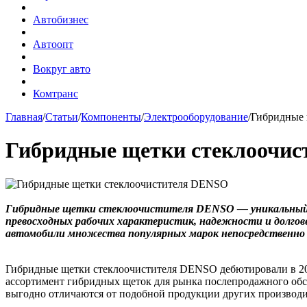
Автобизнес
Автоопт
Вокруг авто
Комтранс
Главная
/
Статьи
/
Компоненты
/
Электрооборудование
/
Гибридные 
Гибридные щетки стеклоочи
Г
ибридные щетки стеклоочистителя DENSO — уникальный п
превосходных рабочих характеристик, надежности и долго
автомобили множества популярных марок непосредственно н
Гибридные щетки стеклоочистителя DENSO дебютировали в 200
ассортимент гибридных щеток для рынка послепродажного обс
выгодно отличаются от подобной продукции других производи