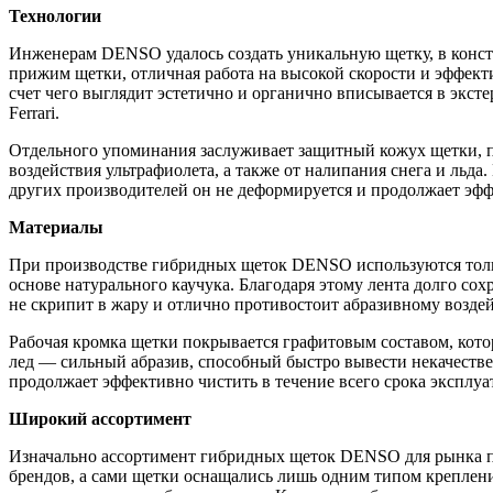
Технологии
Инженерам DENSO удалось создать уникальную щетку, в конст
прижим щетки, отличная работа на высокой скорости и эффект
счет чего выглядит эстетично и органично вписывается в экс
Ferrari.
Отдельного упоминания заслуживает защитный кожух щетки, п
воздействия ультрафиолета, а также от налипания снега и ль
других производителей он не деформируется и продолжает эф
Материалы
При производстве гибридных щеток DENSO используются тольк
основе натурального каучука. Благодаря этому лента долго со
не скрипит в жару и отлично противостоит абразивному возде
Рабочая кромка щетки покрывается графитовым составом, кот
лед — сильный абразив, способный быстро вывести некачестве
продолжает эффективно чистить в течение всего срока эксплуа
Широкий ассортимент
Изначально ассортимент гибридных щеток DENSO для рынка п
брендов, а сами щетки оснащались лишь одним типом креплен