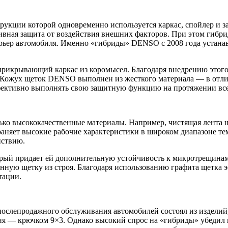
рукции которой одновременно используется каркас, спойлер и 
ивная защита от воздействия внешних факторов. При этом гибр
терьер автомобиля. Именно «гибриды» DENSO с 2008 года устана
рикрывающий каркас из коромысел. Благодаря внедрению этого
да. Кожух щеток DENSO выполнен из жесткого материала — в отл
фективно выполнять свою защитную функцию на протяжении все
о высококачественные материалы. Например, чистящая лента щ
храняет высокие рабочие характеристики в широком диапазоне те
йствию.
орый придает ей дополнительную устойчивость к микротрещинам
нную щетку из строя. Благодаря использованию графита щетка э
тации.
ослепродажного обслуживания автомобилей состоял из изделий
ия — крючком 9×3. Однако высокий спрос на «гибриды» убедил