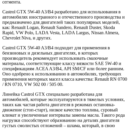
сегмента.
Castrol GTX 5W-40 A3/B4 разработано для использования в
автомобилях иностранного и отечественного производства и
предназначено для двигателей таких популярных моделей,
как: Renault Logan, Renault Sandero, Renault Duster, Skoda
Rapid, VW Polo, LADA Vesta, LADA Largus, Nissan Almera,
Chevrolet Niva, и других.
Castrol GTX 5W-40 A3/B4 подходит для применения в
бензиновых и дизельных двигателях, в которых
производитель рекомендует использовать смазочные
материалы, соответствующие классу вязкости SAE 5W-40 и
спецификациям ACEA A3/B4, API SM/CF или более ранним.
Оно одобрено к использованию в автомобилях, требующих
применения моторных масел класса качества: Renault RN 0700
/ RN 0710, VW 502 00 / 505 00.
Линейка Castrol GTX специально разработана для
автомобилей, которые эксплуатируются в тяжелых условиях,
таких как частая работа двигателя в режимах остановка-
движение (стоп-старт), низкое качество топлива, суровый
климат и увеличенные интервалы замены масла. Такого рода
нагрузки способствуют образованию на деталях двигателя
густых смолистых отложений – шлама, который, в свою