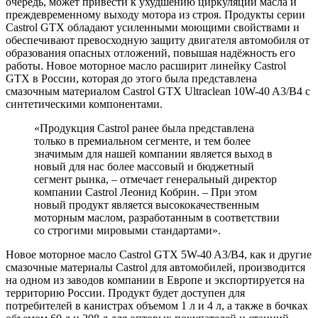
очередь, может привести к ухудшению циркуляции масла и
преждевременному выходу мотора из строя. Продукты серии
Castrol GTX обладают усиленными моющими свойствами и
обеспечивают превосходную защиту двигателя автомобиля от
образования опасных отложений, повышая надёжность его
работы. Новое моторное масло расширит линейку Castrol
GTX в России, которая до этого была представлена
смазочным материалом Castrol GTX Ultraclean 10W-40 A3/B4 с
синтетическими компонентами.
«Продукция Castrol ранее была представлена
только в премиальном сегменте, и тем более
значимым для нашей компании является выход в
новый для нас более массовый и бюджетный
сегмент рынка, – отмечает генеральный директор
компании Castrol Леонид Кобрин. – При этом
новый продукт является высококачественным
моторным маслом, разработанным в соответствии
со строгими мировыми стандартами».
Новое моторное масло Castrol GTX 5W-40 A3/B4, как и другие
смазочные материалы Castrol для автомобилей, производится
на одном из заводов компании в Европе и экспортируется на
территорию России. Продукт будет доступен для
потребителей в канистрах объемом 1 л и 4 л, а также в бочках