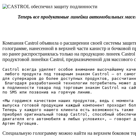
Теперь все продуктовые линейки автомобильных мас
Компания Castrol объявила о расширении своей системы защит
голограмме, нанесенной в верхней части канистр и бочковой п
но ранее распространялась только на продукцию линеек Castr
продуктовой линейки Castrol, предназначенной для массового 
Castrol всегда уделяет особое внимание высочайшему каче
 любого продукта под товарным знаком Castrol – от самог
для суперкаров до более доступных продуктов, рассчитанн
 Благодаря разработанной технологии потребитель может д
в подлинности товара под торговым знаком Castrol на сай
по SMS или позвонив на горячую линию.
«Мы гордимся качеством наших продуктов, ведь с момента 
выпуска готовой продукции каждый компонент проходит бол
Теперь у каждого нашего клиента есть возможность также 
приобрел оригинальный товар Castrol, способный обеспечи
двигателя его автомобиля в любых условиях», – говорит д
Артем Луговцев.
Специальную голограмму можно найти на верхнем боковом торц