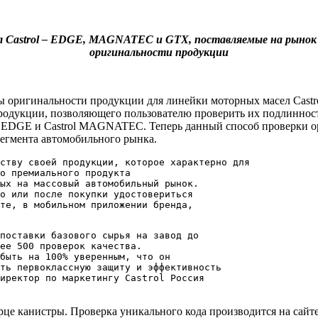
ел Castrol – EDGE, MAGNATEC и GTX, поставляемые на рынок 
оригинальности продукции
ы оригинальности продукции для линейки моторных масел Castro
родукции, позволяющего пользователю проверить их подлинность
ol EDGE и Castrol MAGNATEC. Теперь данный способ проверки о
сегмента автомобильного рынка.
ству своей продукции, которое характерно для
о премиального продукта 
ых на массовый автомобильный рынок.
о или после покупки удостовериться 
те, в мобильном приложении бренда, 
поставки базового сырья на завод до 
ее 500 проверок качества. 
быть на 100% уверенным, что он 
ть первоклассную защиту и эффективность 
иректор по маркетингу Castrol Россия 
е канистры. Проверка уникального кода производится на сайте