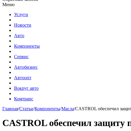
Меню
Услуги
Новости
Авто
Компоненты
Сервис
Автобизнес
Автоопт
Вокруг авто
Комтранс
Главная
/
Статьи
/
Компоненты
/
Масла
/
CASTROL обеспечил защит
CASTROL обеспечил защиту 