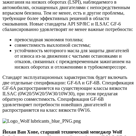
зажигания на низких оборотах (LSPI), наблюдаемого в
автомобилях, оснащенных двигателями с непосредственным
впрыском бензина. Тем не менее, есть и другие проблемы,
требующие более эффективных решений в области
смазывания. Новые стандарты API SP/RC и ILSAC GF-6
сбалансированно удовлетворят не менее важные потребности:
превосходная экономия топлива;
совместимость выхлопной системы;
устойчивость моторного масла для защиты двигателей
от износа из-за движения с частыми остановками и
отказов, связанных с преждевременным зажиганием на
низких оборотах и отложениями в турбокомпрессоре.
Стандарт эксплуатационных характеристик будет включать
две отдельные спецификации: GF-6A и GF-6B. Спецификация
GF-6A распространяется на существующие классы вязкости
ILSAC (0W20/5W20/5W30/10W30), при этом предлагая
обратную совместимость. Спецификация GF-6B
удовлетворяет потребности новейших двигателей и
распространяется на класс вязкости 0W16.
Йохан Ван Хове, старший технический менеджер Wolf