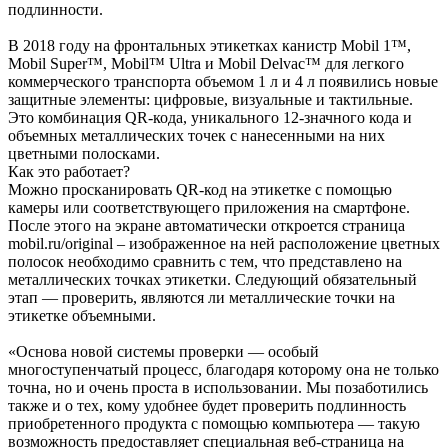
подлинности.
В 2018 году на фронтальных этикетках канистр Mobil 1™,
Mobil Super™, Mobil™ Ultra и Mobil Delvac™ для легкого
коммерческого транспорта объемом 1 л и 4 л появились новые
защитные элементы: цифровые, визуальные и тактильные.
Это комбинация QR-кода, уникального 12-значного кода и
объемных металлических точек с нанесенными на них
цветными полосками.
Как это работает?
Можно просканировать QR-код на этикетке с помощью
камеры или соответствующего приложения на смартфоне.
После этого на экране автоматически откроется страница
mobil.ru/original – изображенное на ней расположение цветных
полосок необходимо сравнить с тем, что представлено на
металлических точках этикетки. Следующий обязательный
этап — проверить, являются ли металлические точки на
этикетке объемными.
«Основа новой системы проверки — особый
многоступенчатый процесс, благодаря которому она не только
точна, но и очень проста в использовании. Мы позаботились
также и о тех, кому удобнее будет проверить подлинность
приобретенного продукта с помощью компьютера — такую
возможность предоставляет специальная веб-страница на