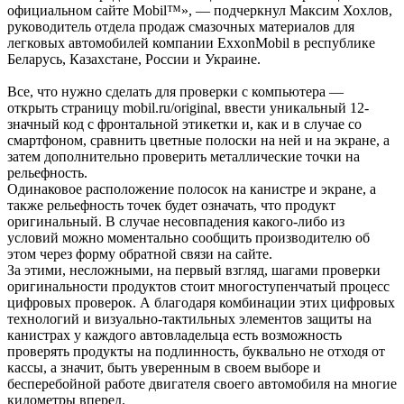
официальном сайте Mobil™», — подчеркнул Максим Хохлов,
руководитель отдела продаж смазочных материалов для
легковых автомобилей компании ExxonMobil в республике
Беларусь, Казахстане, России и Украине.
Все, что нужно сделать для проверки с компьютера —
открыть страницу mobil.ru/original, ввести уникальный 12-
значный код с фронтальной этикетки и, как и в случае со
смартфоном, сравнить цветные полоски на ней и на экране, а
затем дополнительно проверить металлические точки на
рельефность.
Одинаковое расположение полосок на канистре и экране, а
также рельефность точек будет означать, что продукт
оригинальный. В случае несовпадения какого-либо из
условий можно моментально сообщить производителю об
этом через форму обратной связи на сайте.
За этими, несложными, на первый взгляд, шагами проверки
оригинальности продуктов стоит многоступенчатый процесс
цифровых проверок. А благодаря комбинации этих цифровых
технологий и визуально-тактильных элементов защиты на
канистрах у каждого автовладельца есть возможность
проверять продукты на подлинность, буквально не отходя от
кассы, а значит, быть уверенным в своем выборе и
бесперебойной работе двигателя своего автомобиля на многие
километры вперед.