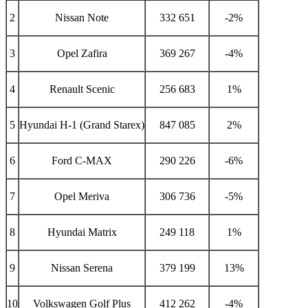
2
Nissan Note
332 651
-2%
3
Opel Zafira
369 267
-4%
4
Renault Scenic
256 683
1%
5
Hyundai H-1 (Grand Starex)
847 085
2%
6
Ford C-MAX
290 226
-6%
7
Opel Meriva
306 736
-5%
8
Hyundai Matrix
249 118
1%
9
Nissan Serena
379 199
13%
10
Volkswagen Golf Plus
412 262
-4%