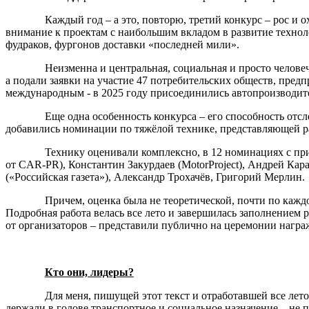
Каждый год – а это, повторю, третий конкурс – рос и
внимание к проектам с наибольшим вкладом в развитие технол
фудраков, фургонов доставки «последней мили».
Неизменна и центральная, социальная и просто челове
а подали заявки на участие 47 потребительских обществ, предп
международным - в 2025 году присоединились автопроизводите
Еще одна особенность конкурса – его способность отс
добавились номинации по тяжёлой технике, представляющей р
Технику оценивали комплексно, в 12 номинациях с 
от
CAR
-
PR
), Константин Закурдаев (MotorProject), Андрей К
(«Российская газета»), Александр Трохачёв,
Григорий Мерлин.
Причем, оценка была не теоретической, почти по каждо
Подробная работа велась все лето и завершилась заполнением 
от организаторов – представили публично на церемонии награ
Кто они, лидеры?
Для меня, пишущей этот текст и отработавшей все лето
держали в голове транспортное и социальное назначение – не п