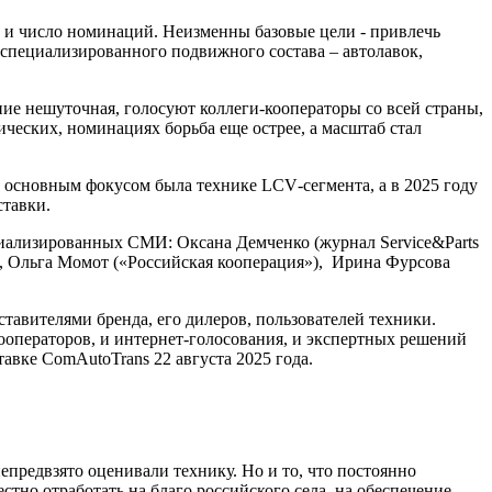
в, и число номинаций. Неизменны базовые цели - привлечь
 специализированного подвижного состава – автолавок,
ние нешуточная, голосуют коллеги-кооператоры со всей страны,
ических, номинациях борьба еще острее, а масштаб стал
нее основным фокусом была технике
LCV
-сегмента, а в 2025 году
ставки.
ециализированных СМИ: Оксана Демченко (журнал
Service
&
Parts
»), Ольга Момот («Российская кооперация»), Ирина Фурсова
тавителями бренда, его дилеров, пользователей техники.
кооператоров, и интернет-голосования, и экспертных решений
авке ComAutoTrans 22 августа 2025 года.
непредвзято оценивали технику. Но и то, что постоянно
стно отработать на благо российского села, на обеспечение