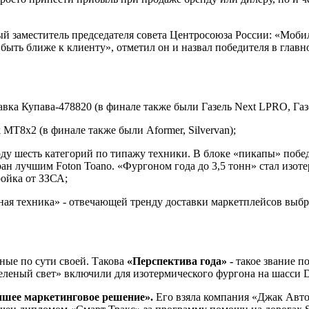
заместитель председателя совета Центросоюза России: «Мобильн
у быть ближе к клиенту», отметил он и назвал победителя в гла
авка Купава-478820 (в финале также были Газель Next LPRO, Газе
 МТ8х2 (в финале также были Aformer, Silvervan);
оду шесть категорий по типажу техники. В блоке «пикапы» победи
ан лучшим Foton Toanо. «Фургоном года до 3,5 тонн» стал изо
ройка от ЗЗСА;
ная техника» - отвечающей тренду доставки маркетплейсов вы
ные по сути своей. Такова
«Перспектива года» -
такое звание п
«зеленый свет» включили для изотермического фургона на шасси 
шее маркетинговое решение».
Его взяла компания «Джак Авт