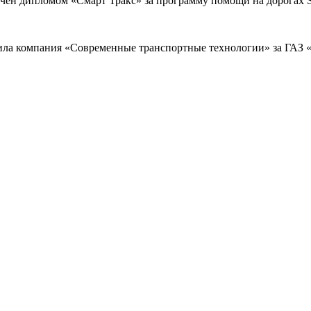
чен дипломом «Смарт Тракс» за программу помощи на дорогах Sm
ла компания «Современные транспортные технологии» за ГАЗ «С