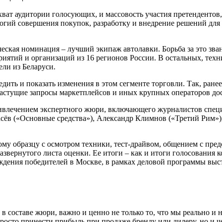
 охват аудитории голосующих, и массовость участия претенденто
огий совершения покупок, разработку и внедрение решений для
ческая номинация – лучший экипаж автолавки. Борьба за это зва
риятий и организаций из 16 регионов России. В остальных, техн
ли из Беларуси.
ледить и показать изменения в этом сегменте торговли. Так, ра
астущие запросы маркетплейсов и иных крупных операторов до
привлечением экспертного жюри, включающего журналистов сп
арасёв («Основные средства»), Александр Климнов («Третий Рим
му образцу с осмотром техники, тест-драйвом, общением с предс
развернутого листа оценки. Ее итоги – как и итоги голосования 
ждения победителей в Москве, в рамках деловой программы выст
 в составе жюри, важно и ценно не только то, что мы реально и 
росто принести прибыль при продаже бренду или дилеру, но и че