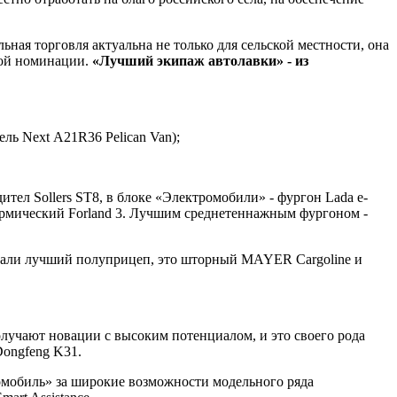
ая торговля актуальна не только для сельской местности, она
вной номинации.
«Лучший экипаж автолавки» - из
ль Next А21R36 Pelican Van);
тел Sollers ST8, в блоке «Электромобили» - фургон Lada e-
термический Forland 3. Лучшим среднетеннажным фургоном -
брали лучший полуприцеп, это шторный MAYER Cargoline и
олучают новации с высоким потенциалом, и это своего рода
Dongfeng K31.
омобиль» за широкие возможности модельного ряда