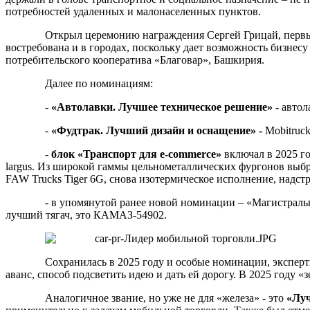
потребностей удаленных и малонаселенных пунктов.
Открыл церемонию награждения Сергей Грицай, первый 
востребована и в городах, поскольку дает возможность бизнес
потребительского кооператива «Благовар», Башкирия.
Далее по номинациям:
-
«Автолавки. Лучшее техническое решение» -
автол
-
«Фудтрак. Лучший дизайн и оснащение» -
Mobitruck
-
блок «Транспорт для е-сommerce»
включал в 2025 г
largus. Из широкой гаммы цельнометаллических фургонов выбр
FAW Trucks Tiger 6G, снова изотермическое исполнение, надст
- в упомянутой ранее новой номинации – «Магистраль
лучший тягач, это КАМАЗ-54902.
Сохранилась в 2025 году и особые номинации, эксперт
аванс, способ подсветить идею и дать ей дорогу. В 2025 году 
Аналогичное звание, но уже не для «железа» - это
«Луч