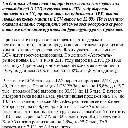
По данным «Автостата», продажи легких коммерческих
автомобилей (LCV) и грузовиков в 2018 году выросли
примерно на 3%, притом что, по подсчетам АЕБ, рынок
новых легковых машин и LCV вырос на 12,8%. На сегменты
оказали влияние сокращение объемов господдержки спроса,
а также окончание крупных инфраструктурных проектов.
Производители грузовиков надеются, что сдержать
негативные тенденции в продажах сможет начало реализации
крупных инвестпроектов из майских указов, а в сегменте
LCV ждут госсубсидирования. По данным «Автостата»,
рынок новых LCV в РФ в 2018 году вырос на 2,1%, до 110,8
тыс. штук (при этом рынок новых легковых автомобилей и
LCV, по данным АЕБ, вырос на 12,8%, до 1,8 млн единиц).
В сегменте LCV его лидер ГАЗ нарастил продажи 2,7%, до
49,1 тыс. штук. Реализация LCV УАЗа упала на 16,8%, до 16,7
тыс., продажи Ford выросли на 30,9%, до 11,5 тыс. В пятерку
лидеров также вошла Lada, увеличившая продажи на 5,1%, до
10,7 тыс. машин, а также Mercedes, реализация автомобилей
которого упала на 4,7%, до 7,6 тыс. Также «Автостат»
подсчитал, что рынок новых грузовых автомобилей по итогам
2018 года вырос на 2,7%, до 82,3 тыс. штук. Лидер сегмента
КамАЗ снизил реализацию на 2,6%, до 25,7 тыс., ГАЗ
нарастил на 7,1%, до 8,4 тыс. штук.