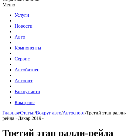
Меню
Услуги
Новости
Авто
Компоненты
Сервис
Автобизнес
Автоопт
Вокруг авто
Комтранс
Главная
/
Статьи
/
Вокруг авто
/
Автоспорт
/
Третий этап ралли-
рейда «Дакар 2019»
Третий этап ралли-рейда