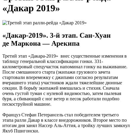
«Дакар 2019»
«Дакар-2019». 3-й этап. Сан-Хуан
де Маркона — Арекипа
Третий этап «Дакара-2019» внес существенные изменения в
таблицу генеральной классификации гонки. 331-
километровый спецучасток напоминал гонку на выживание.
После смешанного старта (экипажи грузового зачета
стартовали вперемежку с джипами согласно результатам
вчерашнего этапа) участников ждали тяжелейшие дюнные
секции. В борьбу экипажей вмешалась и стихия. Сначала
очень густой туман с нулевой видимостью, затем пылевая
буря, а сбивающий с ног ветер и песок работали подобно
пескоструйной машине.
Француз Стефан Петерансель стал победителем третьего
этапа ралли Дакар в классе внедорожников. Второе место по
итогам дня занял Нассер Аль-Аттия, а тройку лучших замкнул
Якуб Пшигонски.