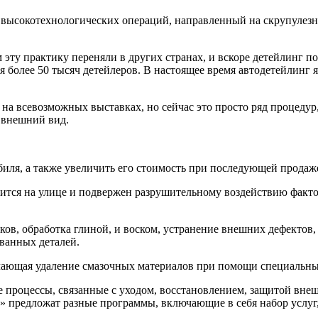
лекс высокотехнологических операций, направленный на скрупуле
эту практику переняли в других странах, и вскоре детейлинг п
 более 50 тысяч детейлеров. В настоящее время автодетейлинг 
 на всевозможных выставках, но сейчас это просто ряд процеду
 внешний вид.
иля, а также увеличить его стоимость при последующей продаж
тся на улице и подвержен разрушительному воздействию фактор
ков, обработка глиной, и воском, устранение внешних дефектов
ованных деталей.
ючающая удаление смазочных материалов при помощи специальны
 процессы, связанные с уходом, восстановлением, защитой внеш
предложат разные программы, включающие в себя набор услуг, 