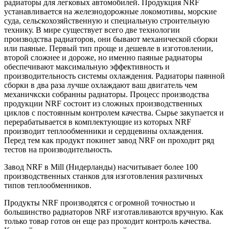
радиаторы для легковых автомобилей. Продукция NRF
устанавливается на железнодорожные локомотивы, морские
суда, сельскохозяйственную и специальную строительную
технику. В мире существует всего две технологии
производства радиаторов, они бывают механической сборки
или паяные. Первый тип проще и дешевле в изготовлении,
второй сложнее и дороже, но именно паяные радиаторы
обеспечивают максимальную эффективность и
производительность системы охлаждения. Радиаторы паянной
сборки в два раза лучше охлаждают ваш двигатель чем
механичкски собранны радиаторы. Процесс производства
продукции NRF состоит из сложных производственных
циклов с постоянным контролем качества. Сырье закупается и
перерабатывается в комплектующие из которых NRF
производит теплообменники и сердцевины охлаждения.
Перед тем как продукт покинет завод NRF он проходит ряд
тестов на производительность.
Завод NRF в Mill (Нидерланды) насчитывает более 100
производственных станков для изготовления различных
типов теплообменников.
Продукты NRF производятся с огромной точностью и
большинство радиаторов NRF изготавливаются вручную. Как
только товар готов он еще раз проходит контроль качества.