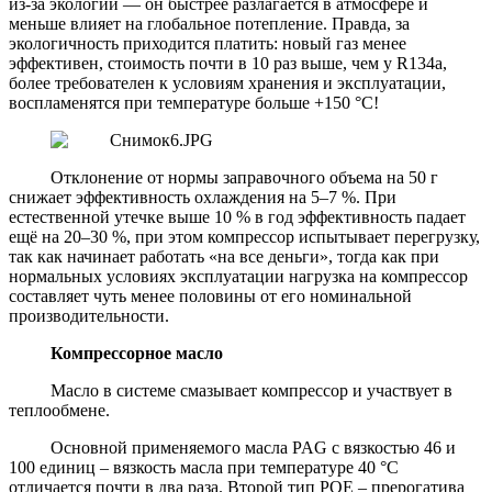
из-за экологии — он быстрее разлагается в атмосфере и
меньше влияет на глобальное потепление. Правда, за
экологичность приходится платить: новый газ менее
эффективен, стоимость почти в 10 раз выше, чем у
R
134
a
,
более требователен к условиям хранения и эксплуатации,
воспламенятся при температуре больше +150 °C!
Отклонение от нормы заправочного объема на 50 г
снижает эффективность охлаждения на 5–7 %. При
естественной утечке выше 10 % в год эффективность падает
ещё на 20–30 %, при этом компрессор испытывает перегрузку,
так как начинает работать «на все деньги», тогда как при
нормальных условиях эксплуатации нагрузка на компрессор
составляет чуть менее половины от его номинальной
производительности.
Компрессорное масло
Масло в системе смазывает компрессор и участвует в
теплообмене.
Основной применяемого масла
PAG
с вязкостью 46 и
100 единиц – вязкость масла при температуре 40 °C
отличается почти в два раза. Второй тип
POE
– прерогатива