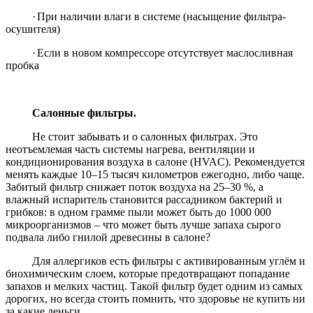
·
При наличии влаги в системе (насыщение фильтра-
осушителя)
·
Если в новом компрессоре отсутствует маслосливная
пробка
Салонные фильтры.
Не стоит забывать и о салонных фильтрах. Это
неотъемлемая часть системы нагрева, вентиляции и
кондиционирования воздуха в салоне (
HVAC
). Рекомендуется
менять каждые 10–15 тысяч километров ежегодно, либо чаще.
Забитый фильтр снижает поток воздуха на 25–30 %, а
влажный испаритель становится рассадником бактерий и
грибков: в одном грамме пыли может быть до 1000 000
микроорганизмов – что может быть лучше запаха сырого
подвала либо гнилой древесины в салоне?
Для аллергиков есть фильтры с активированным углём и
биохимическим слоем, которые предотвращают попадание
запахов и мелких частиц. Такой фильтр будет одним из самых
дорогих, но всегда стоить помнить, что здоровье не купить ни
за какие деньги.