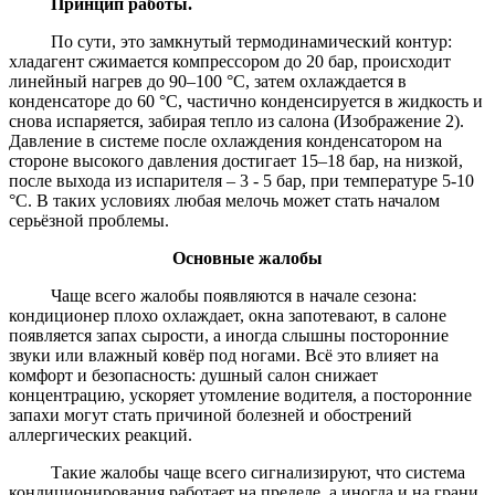
Принцип работы.
По сути, это замкнутый термодинамический контур:
хладагент сжимается компрессором до 20 бар, происходит
линейный нагрев до 90–100 °C, затем охлаждается в
конденсаторе до 60 °C, частично конденсируется в жидкость и
снова испаряется, забирая тепло из салона (Изображение 2).
Давление в системе после охлаждения конденсатором на
стороне высокого давления достигает 15–18 бар, на низкой,
после выхода из испарителя – 3 - 5 бар, при температуре 5-10
°C. В таких условиях любая мелочь может стать началом
серьёзной проблемы.
Основные жалобы
Чаще всего жалобы появляются в начале сезона:
кондиционер плохо охлаждает, окна запотевают, в салоне
появляется запах сырости, а иногда слышны посторонние
звуки или влажный ковёр под ногами. Всё это влияет на
комфорт и безопасность: душный салон снижает
концентрацию, ускоряет утомление водителя, а посторонние
запахи могут стать причиной болезней и обострений
аллергических реакций.
Такие жалобы чаще всего сигнализируют, что система
кондиционирования работает на пределе, а иногда и на грани.