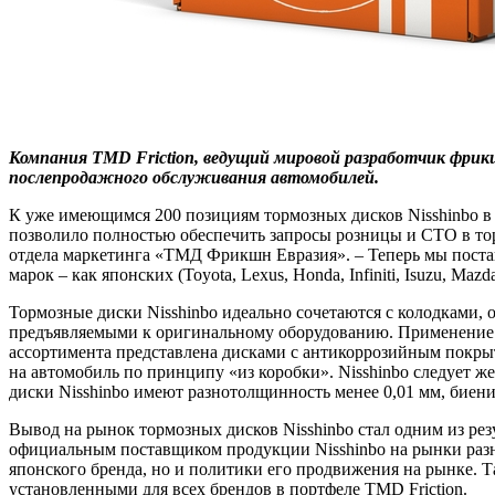
Компания TMD Friction, ведущий мировой разработчик фрик
послепродажного обслуживания автомобилей.
К уже имеющимся 200 позициям тормозных дисков Nisshinbo в 
позволило полностью обеспечить запросы розницы и СТО в т
отдела маркетинга «ТМД Фрикшн Евразия». – Теперь мы поста
марок – как японских (Toyota, Lexus, Honda, Infiniti, Isuzu, Mazd
Тормозные диски Nisshinbo идеально сочетаются с колодками,
предъявляемыми к оригинальному оборудованию. Применение в
ассортимента представлена дисками с антикоррозийным покрыт
на автомобиль по принципу «из коробки». Nisshinbo следует ж
диски Nisshinbo имеют разнотолщинность менее 0,01 мм, биение
Вывод на рынок тормозных дисков Nisshinbo стал одним из рез
официальным поставщиком продукции Nisshinbo на рынки разн
японского бренда, но и политики его продвижения на рынке. 
установленными для всех брендов в портфеле TMD Friction.