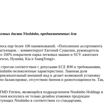
ных дисков Nisshinbo, предназначенных для
илось еще более 100 наименований. «Пополнение ассортимента
лектующим, – комментирует Евгений Сушилин, руководитель
со 100% покрытием парка легковых машин и SUV азиатских
Daewoo, Hyundai, Kia и SsangYong)».
в строгом соответствии с допусками ECE R90 и требованиями,
sshinbo великолепные характеристики. Львиная доля
привлекательный внешний вид и делает возможной установку
 по балансировке, отсутствию биения и разнотолщинности. Так,
MD Friction, являющейся подразделением Nisshinbo Holdings и
ния коснулись не только дизайна упаковки продукции
ующих Nisshinbo в соответствии со стандартами,