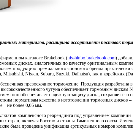
ционных материалов, расширила ассортимент поставок тормоз
фирменном каталоге Brakebook (
nisshinbo.brakebook.com
) добав
ормозных дисках, аналогичных по качеству оригинальным комп
вляем продукцию премиального японского бренда практически 
a, Mitsubishi, Nissan, Subaru, Suzuki, Daihatsu), так и корейских (
 обеспечивая превосходное торможение. Продукция разработана 
ысококачественного чугуна обеспечивает тормозным дискам Ni
ием: оно обеспечивает надежную защиту диска, сохраняет его 
естким нормативам качества в изготовлении тормозных дисков –
 – не более 0,05 мм.
ультатов комплексного ребрендинга под управлением компании T
ых стран, включая Россию и страны Таможенного союза. Измене
Также была проведена унификация артикульных номеров комплект