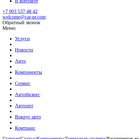
В контакте
+7 903 537 48 42
welcome@car-pr.com
Обратный звонок
Меню
Услуги
Новости
Авто
Компоненты
Сервис
Автобизнес
Автоопт
Вокруг авто
Комтранс
Главная
/
Статьи
/
Компоненты
/
Тормозная система
/
Расширение ас