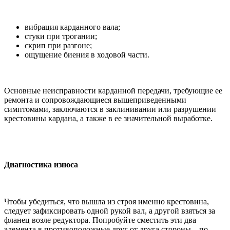
вибрация карданного вала;
стуки при трогании;
скрип при разгоне;
ощущение биения в ходовой части.
Основные неисправности карданной передачи, требующие ее
ремонта и сопровождающиеся вышеприведенными
симптомами, заключаются в заклинивании или разрушении
крестовины кардана, а также в ее значительной выработке.
Диагностика износа
Чтобы убедиться, что вышла из строя именно крестовина,
следует зафиксировать одной рукой вал, а другой взяться за
фланец возле редуктора. Попробуйте сместить эти два
элемента в противоположные друг от друга стороны – по